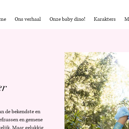
me
Ons verhaal
Onze baby dino!
Karakters
M
er
an de bekendste en
tiefzussen en gemene
lijk. Maar gelukkig