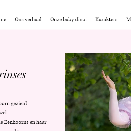
me
Ons verhaal
Onze baby dino!
Karakters
M
rinses
hoorn gezien?
el...
le Eenhoorns en haar