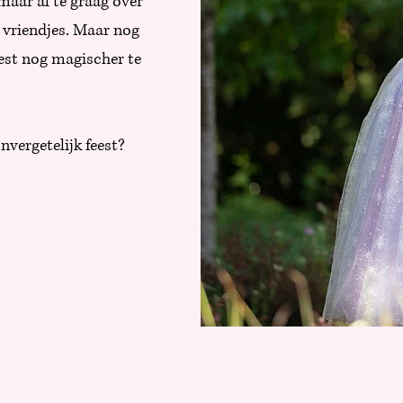
maar al te graag over
 vriendjes. Maar nog
feest nog magischer te
nvergetelijk feest?